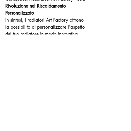
Rivoluzione nel Riscaldamento 
Personalizzato
In sintesi, i radiatori Art Factory offrono 
la possibilità di personalizzare l'aspetto 
del tuo radiatore in modo innovativo, 
grazie alle pellicole grafiche e alle 
coperture magnetiche sostituibili. Questa 
soluzione non solo trasforma l'aspetto 
dei tuoi interni, ma crea anche 
opportunità uniche per le attività 
ricettive. Con rese termiche adatte a 
ogni ambiente domestico e materiali di 
alta qualità, i radiatori Art Factory sono 
la scelta perfetta per coloro che cercano 
una combinazione di funzionalità e 
design senza compromessi. Non perdere 
l'opportunità di rendere il tuo 
riscaldamento un'espressione unica del 