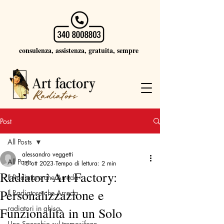
consulenza, assistenza, gratuita, sempre
Post
All Posts
alessandro veggetti
All Posts
15 ott 2023
Tempo di lettura: 2 min
Radiatori Art Factory:
Il Radiatore che Arreda
Personalizzazione e
Il Radiatore che Arreda
radiatori in ghisa
Funzionalità in un Solo
Uno Specchio sul termosifone