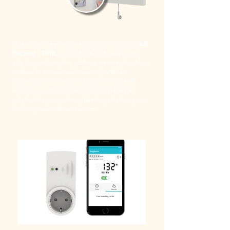
Art
Finalmente llegan los radiadores verticales
Factory
TMR,
y
con imágenes de obras de
arte, impresionantes gráficos personalizados o
acabados texturizados únicos, también
disponibles en versión eléctrica. Fáciles de
instalar, son el complemento ideal para la
calefacción por suelo radiante, perfectos para
baños y casas de vacaciones.