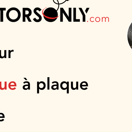
ur
que
à plaque
e