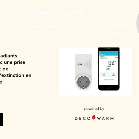
yonnants verticaux
Art Factory
et
TMR,
ornés d'œuvres
s personnalisés ou de finitions texturées uniques, sont
alement en version électrique, ils sont faciles à installer et
al du chauffage au sol, parfaits pour les salles de bains et
radiants
c une prise
t de
'extinction en
e
ctriques