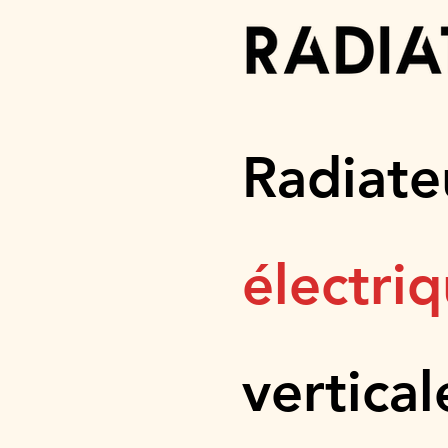
Radiate
électri
vertical