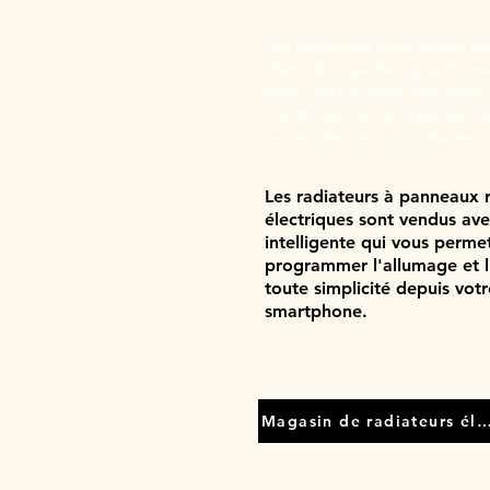
Les radiateurs à panneaux ra
d'art, de superbes graphisme
enfin disponibles. Proposés ég
constituent le complément idé
les résidences secondaires.
Les radiateurs à panneaux 
électriques sont vendus ave
intelligente qui vous perme
programmer l'allumage et l
toute simplicité depuis votr
smartphone.
Magasin de radiateurs éle