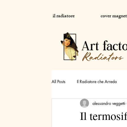
il radiatore
cover magnet
All Posts
Il Radiatore che Arreda
alessandro veggetti
Uno Specchio sul termosifone
Il termosi