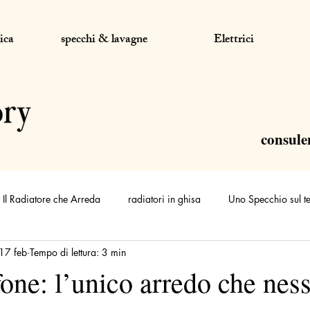
ica
specchi & lavagne
Elettrici
consule
Il Radiatore che Arreda
radiatori in ghisa
Uno Specchio sul t
17 feb
Tempo di lettura: 3 min
fone: l’unico arredo che nes