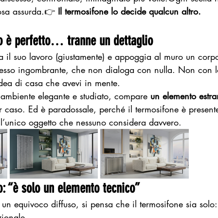
osa assurda.👉 
Il termosifone lo decide qualcun altro.
o è perfetto… tranne un dettaglio
 fa il suo lavoro (giustamente) e appoggia al muro un corp
esso ingombrante, che non dialoga con nulla. Non con l
idea di casa che avevi in mente.
n ambiente elegante e studiato, compare 
un elemento estr
r caso. Ed è paradossale, perché il termosifone è present
’unico oggetto che nessuno considera davvero.
o: “è solo un elemento tecnico”
un equivoco diffuso, si pensa che il termosifone sia solo:
zionale