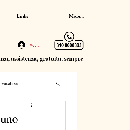
Links
More...
Accedi
nza, assistenza, gratuita, sempre
ermosifone
suno