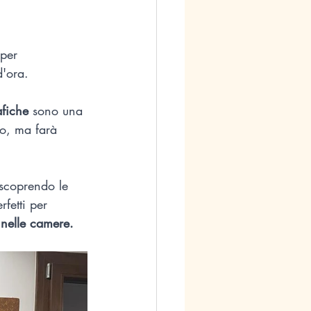
 per
'ora.
afiche
 sono una 
do, ma farà 
 scoprendo le 
fetti per 
e nelle camere.