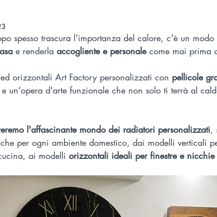
23
po spesso trascura l'importanza del calore, c'è un modo
casa 
e renderla 
accogliente e personale 
come mai prima d
i ed orizzontali Art Factory personalizzati con 
pellicole gr
 
e un'opera d'arte funzionale che non solo ti terrà al cal
reremo l'affascinante mondo dei radiatori personalizzati
,
miche per ogni ambiente domestico, dai modelli verticali per
ucina, ai modelli 
orizzontali ideali per finestre e nicchi